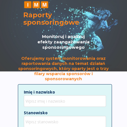
Raporty
sponsoringowe
Monitoruj i analizuj
efekty zaangażowania
sponsoringowego
Oferujemy system monitorowania oraz
raportowania danych na temat działań
sponsoringowych, który oparty jest o trzy
filary wsparcia sponsorów i
sponsorowanych
Imię i nazwisko
Stanowisko